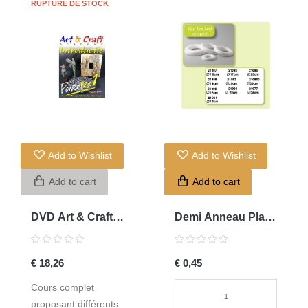
RUPTURE DE STOCK
Add to Wishlist
Add to Wishlist
Add to cart
Add to cart
DVD Art & Craft
Demi Anneau Plat
Powertex N°1
75mm
€ 18,26
€ 0,45
Cours complet
proposant différents