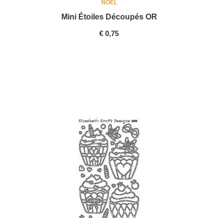
NOEL
Mini Étoiles Découpés OR
PRICE
€ 0,75