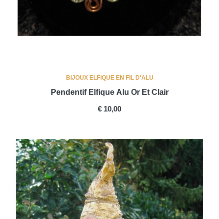
BIJOUX ELFIQUE EN FIL D'ALU
Pendentif Elfique Alu Or Et Clair
PRICE
€ 10,00