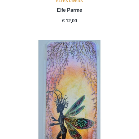
ELFES DIVERS
Elfe Parme
PRICE
€ 12,00