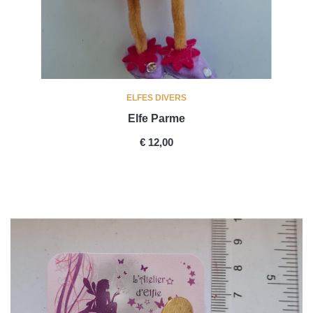
ELFES DIVERS
Elfe Parme
PRICE
€ 12,00