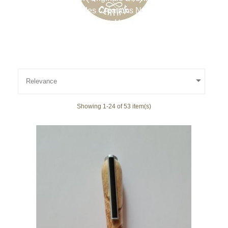
! Achetez Une De Mes Créations Ne Changera Pas Le
Monde Mais Ça Fera Deux Heureux, Vous Et Moi !

Relevance
Showing 1-24 of 53 item(s)