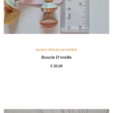
BIJOUX PERLES DE PAPIER
Boucle D'oreille
PRICE
€ 20,00