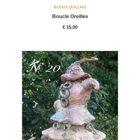
BIJOUX QUILLING
Boucle Oreilles
PRICE
€ 15,00