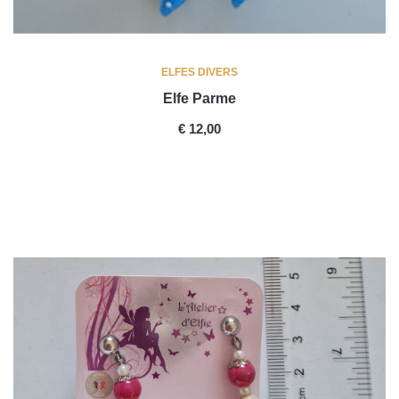
ELFES DIVERS
Elfe Parme
PRICE
€ 12,00