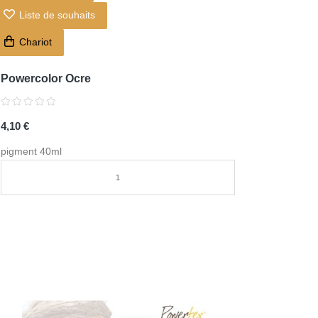
Liste de souhaits
Chariot
Powercolor Ocre
4,10 €
pigment 40ml