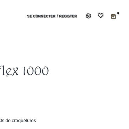
0
/
SE CONNECTER
REGISTER
lex 1000
ects de craquelures