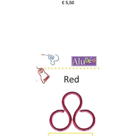
PRICE
€ 5,50