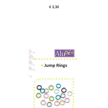
PRICE
€ 3,30