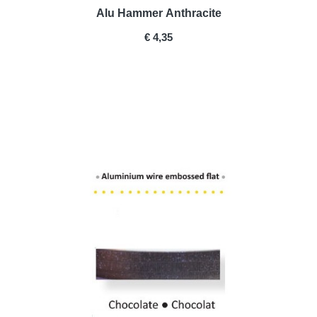
Alu Hammer Anthracite
PRICE
€ 4,35