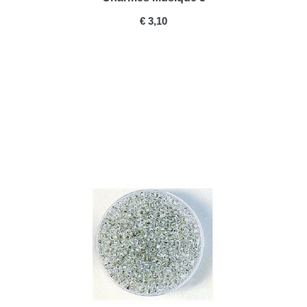
PRICE
€ 3,10