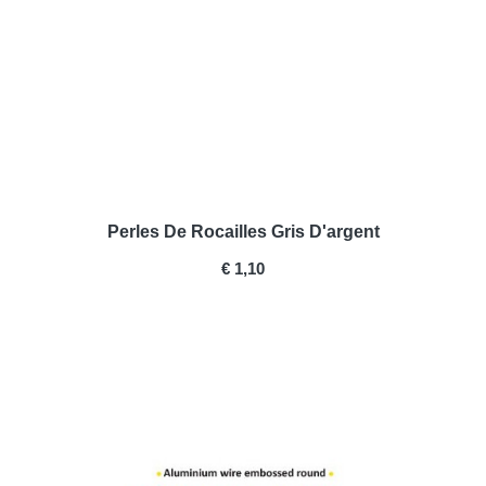
Perles De Rocailles Gris D'argent
PRICE
€ 1,10