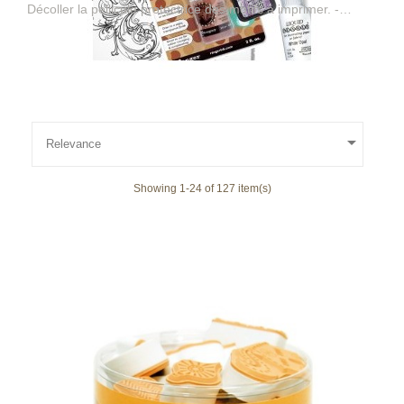
Décoller la pellicule protectrice des motifs à imprimer. -
Appliquer le ou les tampons désirés sur le support
transparent vendu séparement, - Appliquer les images
montées sur le support contre le tampon encreur en
appuyant légèrement. - Après utilisation, nettoyer les
tampons avec un nettoyant à tampon ou avec de l'eau et du
savon. Bien laisser sécher. Si jamais vos tampons perdent de
leur adhérence, passez les à l'eau tiède et épongez ensuite
avec un papier absorbant.

Relevance
Showing 1-24 of 127 item(s)