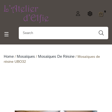
0
Toggle navigation
☰
Home
Mosaïques
Mosaïques De Résine
Mosaïques de
résine UBO32