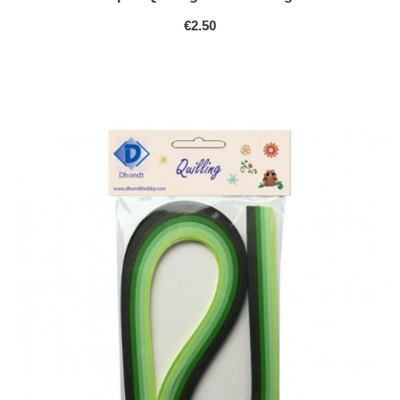
PRICE
€2.50