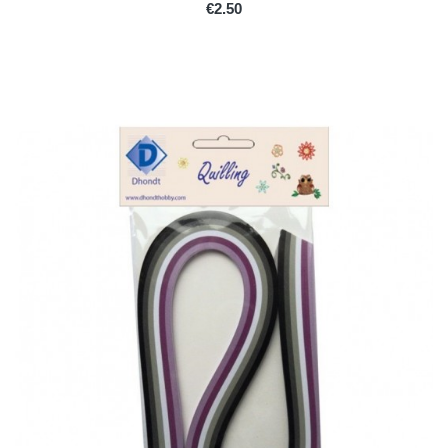
PRICE
€2.50