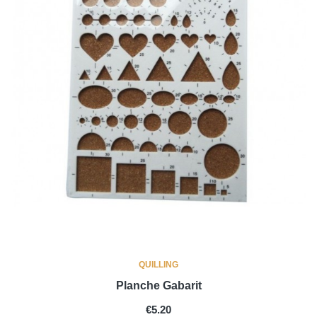
QUILLING
Planche Gabarit
PRICE
€5.20