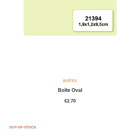
BOÎTES
Boîte Oval
PRICE
€2.70
OUT-OF-STOCK