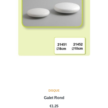
DISQUE
Galet Rond
PRICE
€1.25