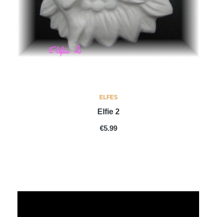
ELFES
Elfie 2
PRICE
€5.99