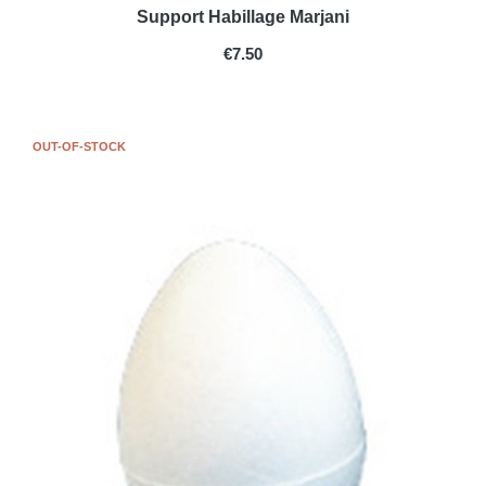
Support Habillage Marjani
PRICE
€7.50
OUT-OF-STOCK