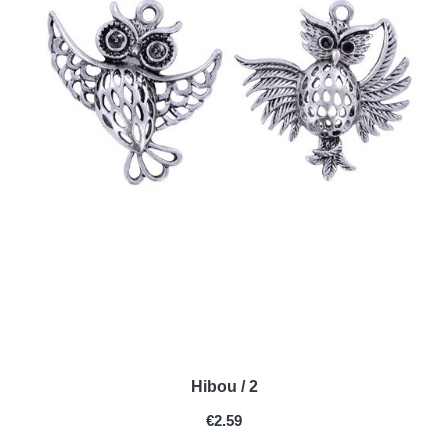
Hibou / 2
PRICE
€2.59