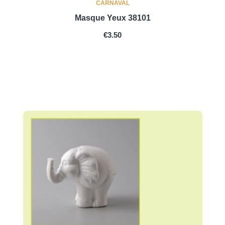
CARNAVAL
Masque Yeux 38101
PRICE
€3.50