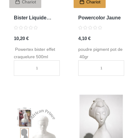
Chariot
Chariot
Bister Liquide
Powercolor Jaune
500ml
10,20 €
4,10 €
Powertex bister effet
poudre pigment pot de
craquelure 500ml
40gr