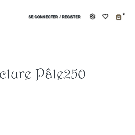
0
/
SE CONNECTER
REGISTER
cture Pâte250