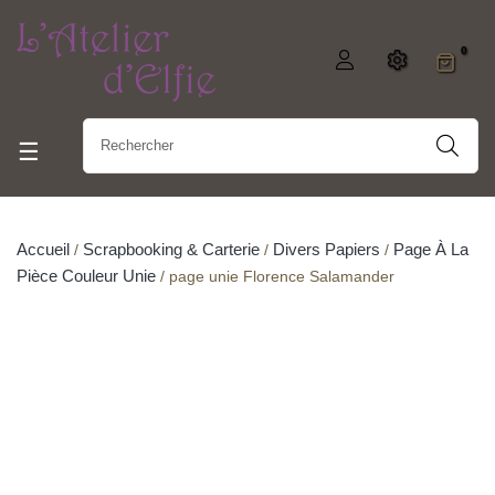
0
Basculer la navigation
☰
Accueil
Scrapbooking & Carterie
Divers Papiers
Page À La
Pièce Couleur Unie
page unie Florence Salamander