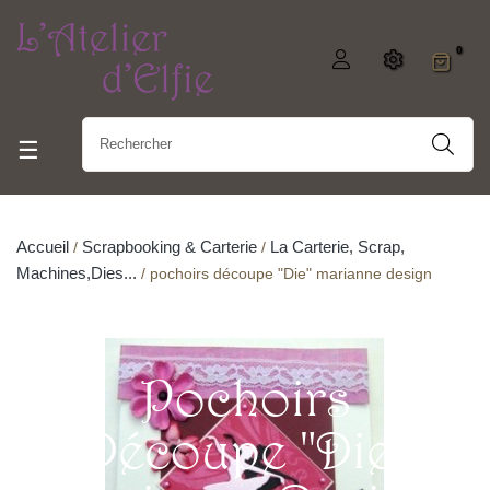
0
Basculer la navigation
☰
Accueil
Scrapbooking & Carterie
La Carterie, Scrap,
Machines,dies...
pochoirs découpe "Die" marianne design
Pochoirs
Découpe "Die"