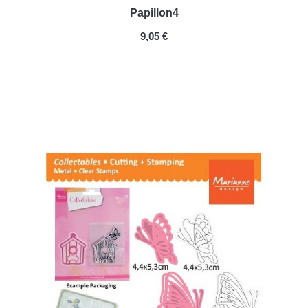
Papillon4
PRIX
9,05 €