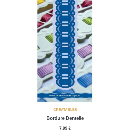
CREATABLES
Bordure Dentelle
PRIX
7,99 €