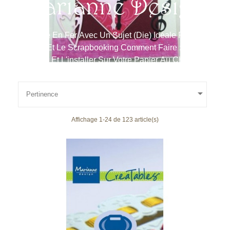
Marianne Design
Plaquette En Fer Avec Un Sujet (die) Idéale Pour La
Carterie Et Le Scrapbooking Comment Faire : Prendre
Votre Die Et L'installer Sur Votre Papier Au Choix, Le
Placer Dans La Machine Sizzix Et Votre Forme Est
Découpée !

Pertinence
Affichage 1-24 de 123 article(s)