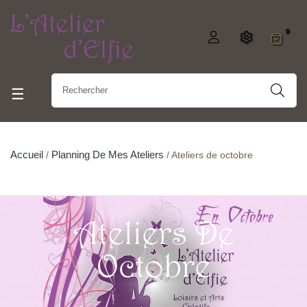
0
Basculer la navigation
☰
Accueil
Planning De Mes Ateliers
Ateliers de octobre
Ateliers De
Octobre