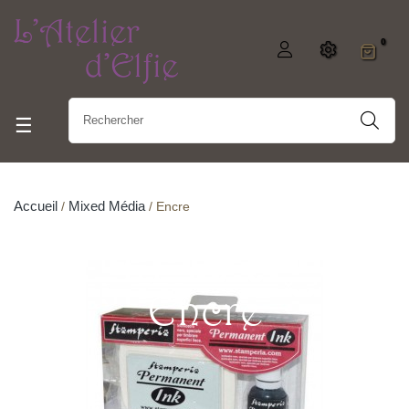
0
Basculer la navigation
☰
Accueil
Mixed Média
Encre
Encre