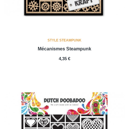
STYLE STEAMPUNK
Mécanismes Steampunk
PRIX
4,35 €