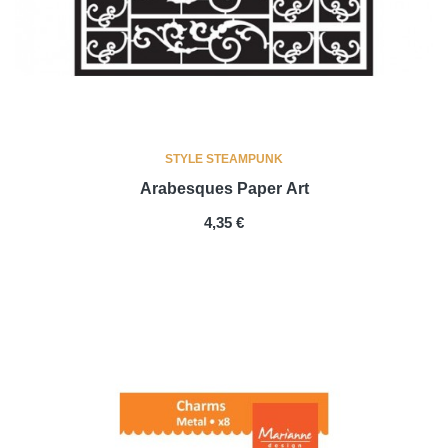
STYLE STEAMPUNK
Arabesques Paper Art
PRIX
4,35 €