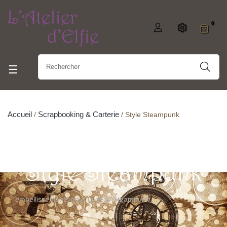
0
Basculer la navigation
☰
Accueil
Scrapbooking & Carterie
Style Steampunk
Style Steampunk
embellissements pour la déco Steampunk ...