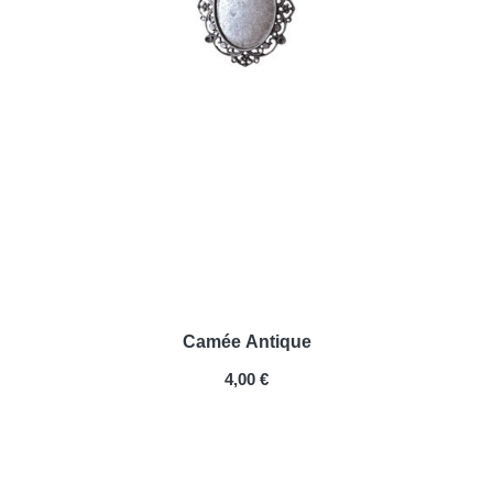
Camée Antique
PRIX
4,00 €