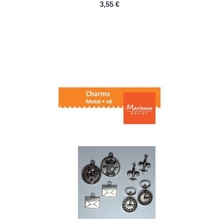
PRIX
3,55 €