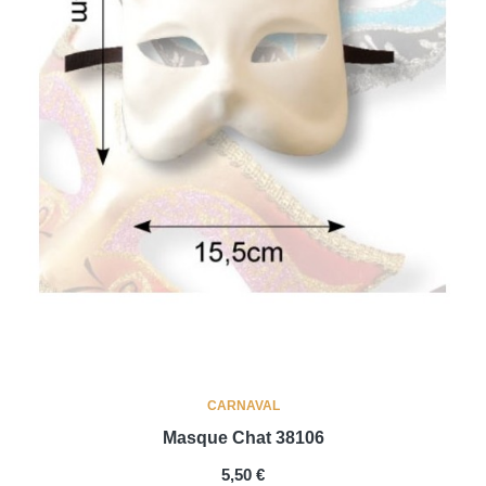
CARNAVAL
Masque Chat 38106
PREIS
5,50 €